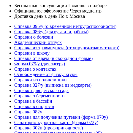
Бесплатные консультации
Помощь в подборе
Официальное оформление
Через медцентр
Доставка день в день
По г. Москва
Справка 095/у
(о временной нетрудоспособности)
Справка 086/у
(для вуза или работы)
Справки о болезни
Академический отпуск
Справка из травмпункта
(от хирурга-травматолога)
Справки в школу
Справка от врача
(в свободной форме)
Форма 079/у
(для лагеря)
Справка о контактах
Освобождение от физкультуры
Справки из поликлиники
Справка 027/у
(выписка из медкарты)
Справки для детского сада
Справка о беременности
Справка в бассейн
Справка в спортзал
Справка 082у
Справка для получения путевки
(форма 070у)
Санаторно-курортная карта
(форма 072у)
Справка 302н
(профпригодность)